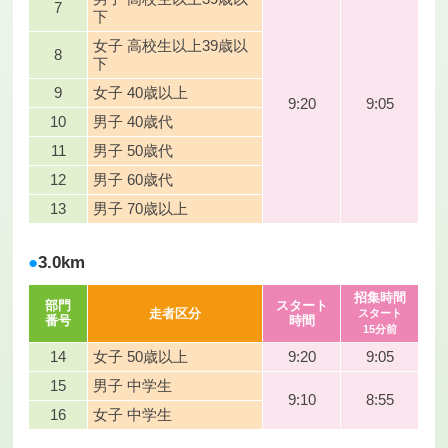
7
下
女子 高校生以上39歳以
8
下
9
女子 40歳以上
9:20
9:05
10
男子 40歳代
11
男子 50歳代
12
男子 60歳代
13
男子 70歳以上
3.0km
招集時間
部門
スタート
走者区分
スタート
番号
時間
15分前
14
女子 50歳以上
9:20
9:05
15
男子 中学生
9:10
8:55
16
女子 中学生