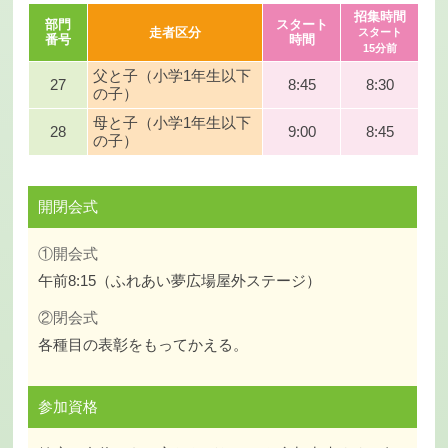
招集時間
部門
スタート
走者区分
スタート
番号
時間
15分前
父と子（小学1年生以下
27
8:45
8:30
の子）
母と子（小学1年生以下
28
9:00
8:45
の子）
開閉会式
①開会式
午前8:15（ふれあい夢広場屋外ステージ）
②閉会式
各種目の表彰をもってかえる。
参加資格