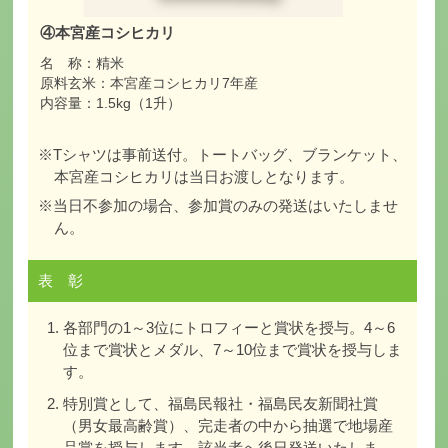
④本宮産コシヒカリ
名 称：精米
原料玄米：本宮産コシヒカリ7年産
内容量：1.5kg（1升）
※Tシャツは事前送付。トートバッグ、ブランケット、
本宮産コシヒカリは当日お渡しとなります。
※当日不参加の場合、参加賞のみの発送はいたしませ
ん。
表 彰
各部門の1～3位にトロフィーと賞状を授与。4～6
位まで賞状とメダル、7～10位まで賞状を授与しま
す。
特別賞として、福島民報社・福島民友新聞社賞
（男女最高齢賞）、完走者の中から抽選で地場産
品賞を授与します。該当者へ後日発送いたしま