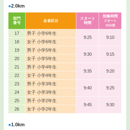
2.0km
招集時間
部門
スタート
走者区分
スタート
番号
時間
15分前
17
男子 小学6年生
9:25
9:10
18
女子 小学6年生
19
男子 小学5年生
9:30
9:15
20
女子 小学5年生
21
男子 小学4年生
9:35
9:20
22
女子 小学4年生
23
男子 小学3年生
9:40
9:25
24
女子 小学3年生
25
男子 小学2年生
9:45
9:30
26
女子 小学2年生
1.0km