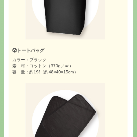
②トートバッグ
カラー：ブラック
素 材：コットン（370g／㎡）
容 量：約19ℓ（約48×40×15cm）