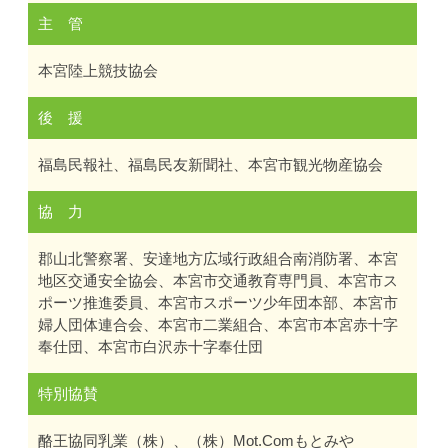
主 管
本宮陸上競技協会
後 援
福島民報社、福島民友新聞社、本宮市観光物産協会
協 力
郡山北警察署、安達地方広域行政組合南消防署、本宮
地区交通安全協会、本宮市交通教育専門員、本宮市ス
ポーツ推進委員、本宮市スポーツ少年団本部、本宮市
婦人団体連合会、本宮市二業組合、本宮市本宮赤十字
奉仕団、本宮市白沢赤十字奉仕団
特別協賛
酪王協同乳業（株）、（株）Mot.Comもとみや